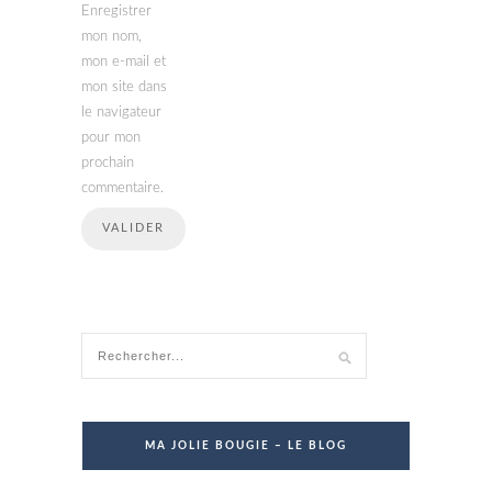
Enregistrer
mon nom,
mon e-mail et
mon site dans
le navigateur
pour mon
prochain
commentaire.
MA JOLIE BOUGIE – LE BLOG