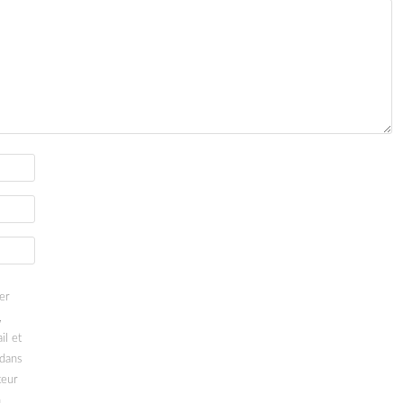
er
,
il et
 dans
teur
n