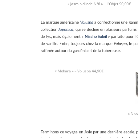
« Jasmin d’Inde N°6 » – L’Objet 90,00€
La marque américaine
Voluspa
a confectionné une gamme 
collection
Japonica
, qui se décline en plusieurs parfu
de lys, mais également «
Nissho Soleil
» parfaite pour l
de vanille. Enfin, toujours chez la marque
Voluspa
, le p
raffinée autour du gardénia et de la tubéreuse.
« Mokara » – Voluspa 44,90€
« Nis
Terminons ce voyage en Asie par une dernière escale, pl