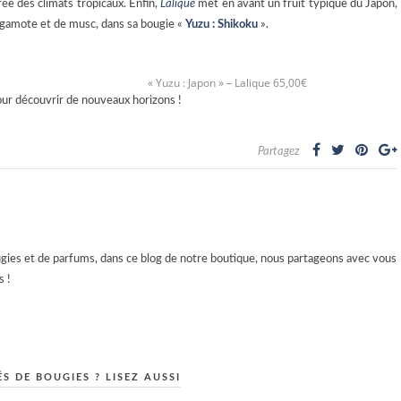
rée des climats tropicaux. Enfin,
Lalique
met en avant un fruit typique du Japon,
gamote et de musc, dans sa bougie «
Yuzu : Shikoku
».
« Yuzu : Japon » – Lalique 65,00€
our découvrir de nouveaux horizons !
Partagez
es et de parfums, dans ce blog de notre boutique, nous partageons avec vous
 !
S DE BOUGIES ? LISEZ AUSSI