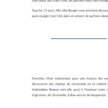
côte ouest des Etats-Unis, les parfums nous font voyage
Tous les 15 jours, Ma Jolie Bougie vous emmène découvr
quoi voyager tout l’été dans un univers de parfums dépa
Direction l’Asie maintenant, pour une évasion des se
découverte des champs de citronnelle où se mêlent 
thaïlandaise
Panpuri
met elle aussi à l’honneur cette
d’agrumes, de citronnelle, d’aloe vera et de bergamote.