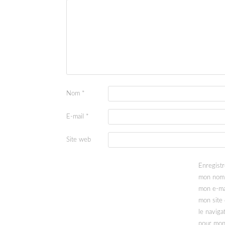
Nom
*
E-mail
*
Site web
Enregistr
mon nom
mon e-ma
mon site
le naviga
pour mo