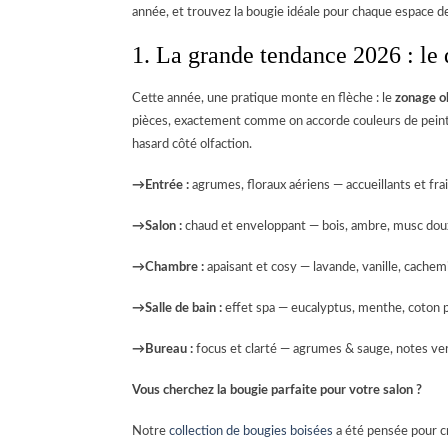
année, et trouvez la bougie idéale pour chaque espace d
1. La grande tendance 2026 : le 
Cette année, une pratique monte en flèche : le
zonage ol
pièces, exactement comme on accorde couleurs de peintur
hasard côté olfaction.
→
Entrée :
agrumes, floraux aériens — accueillants et fra
→
Salon :
chaud et enveloppant — bois, ambre, musc doux 
→
Chambre :
apaisant et cosy — lavande, vanille, cache
→
Salle de bain :
effet spa — eucalyptus, menthe, coton 
→
Bureau :
focus et clarté — agrumes & sauge, notes ve
Vous cherchez la bougie parfaite pour votre salon ?
Notre
collection de bougies boisées
a été pensée pour 