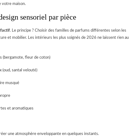
e votre maison.
design sensoriel par pièce
factif
. Le principe ? Choisir des familles de parfums différentes selon les
e et mobilier. Les intérieurs les plus soignés de 2026 ne laissent rien au
is (bergamote, fleur de coton)
(oud, santal velouté)
mire musqué
propre
rtes et aromatiques
créer une atmosphère enveloppante en quelques instants.