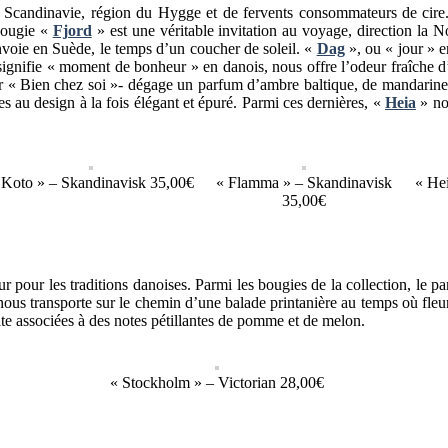
n Scandinavie, région du Hygge et de fervents consommateurs de cir
bougie «
Fjord
» est une véritable invitation au voyage, direction la 
envoie en Suède, le temps d’un coucher de soleil. «
Dag
», ou « jour » 
 signifie « moment de bonheur » en danois, nous offre l’odeur fraîche
ar « Bien chez soi »- dégage un parfum d’ambre baltique, de mandarine e
es au design à la fois élégant et épuré. Parmi ces dernières, «
Heia
» no
 Koto » – Skandinavisk 35,00€
« Flamma » – Skandinavisk
« He
35,00€
 pour les traditions danoises. Parmi les bougies de la collection, le 
 nous transporte sur le chemin d’une balade printanière au temps où fleur
ite associées à des notes pétillantes de pomme et de melon.
« Stockholm » – Victorian 28,00€