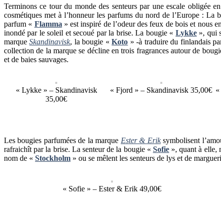
Terminons ce tour du monde des senteurs par une escale obligée e
cosmétiques met à l’honneur les parfums du nord de l’Europe : La 
parfum «
Flamma
» est inspiré de l’odeur des feux de bois et nous 
inondé par le soleil et secoué par la brise. La bougie «
Lykke
», qui
marque
Skandinavisk
, la bougie «
Koto
» -à traduire du finlandais p
collection de la marque se décline en trois fragrances autour de bougi
et de baies sauvages.
« Lykke » – Skandinavisk
« Fjord » – Skandinavisk 35,00€
«
35,00€
Les bougies parfumées de la marque
Ester & Erik
symbolisent l’amour
rafraichît par la brise. La senteur de la bougie «
Sofie
», quant à elle,
nom de «
Stockholm
» ou se mêlent les senteurs de lys et de marguer
« Sofie » – Ester & Erik 49,00€