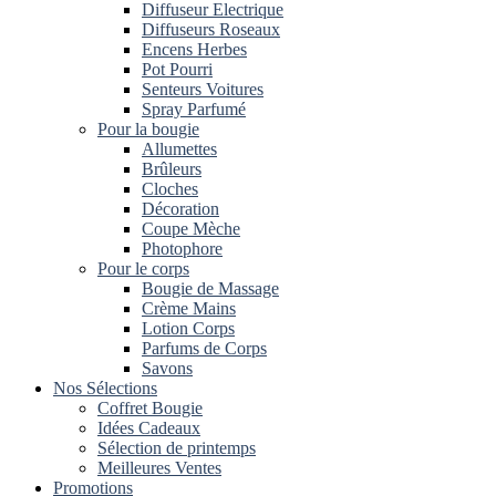
Diffuseur Electrique
Diffuseurs Roseaux
Encens Herbes
Pot Pourri
Senteurs Voitures
Spray Parfumé
Pour la bougie
Allumettes
Brûleurs
Cloches
Décoration
Coupe Mèche
Photophore
Pour le corps
Bougie de Massage
Crème Mains
Lotion Corps
Parfums de Corps
Savons
Nos Sélections
Coffret Bougie
Idées Cadeaux
Sélection de printemps
Meilleures Ventes
Promotions