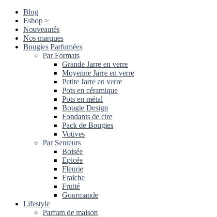
Blog
Eshop >
Nouveautés
Nos marques
Bougies Parfumées
Par Formats
Grande Jarre en verre
Moyenne Jarre en verre
Petite Jarre en verre
Pots en céramique
Pots en métal
Bougie Design
Fondants de cire
Pack de Bougies
Votives
Par Senteurs
Boisée
Epicée
Fleurie
Fraiche
Fruité
Gourmande
Lifestyle
Parfum de maison