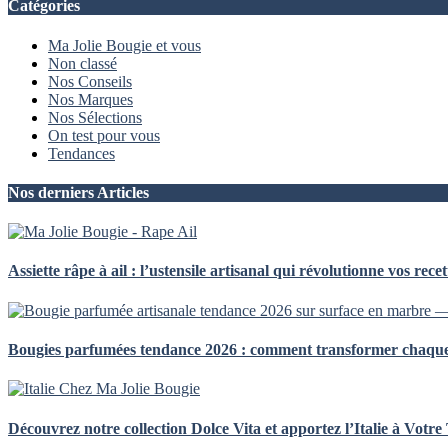
Catégories
Ma Jolie Bougie et vous
Non classé
Nos Conseils
Nos Marques
Nos Sélections
On test pour vous
Tendances
Nos derniers Articles
Assiette râpe à ail : l’ustensile artisanal qui révolutionne vos recet
Bougies parfumées tendance 2026 : comment transformer chaque p
Découvrez notre collection Dolce Vita et apportez l’Italie à Votre 