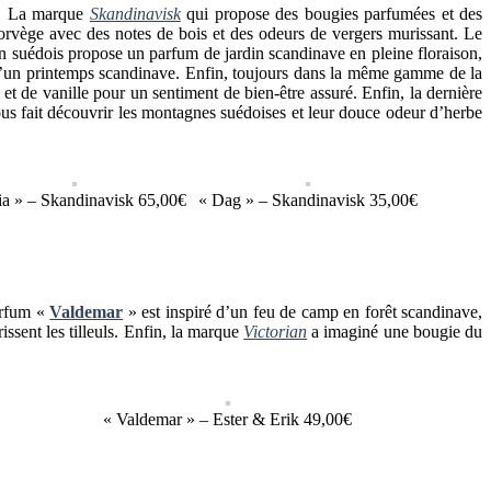
e. La marque
Skandinavisk
qui propose des bougies parfumées et des
Norvège avec des notes de bois et des odeurs de vergers murissant. Le
en suédois propose un parfum de jardin scandinave en pleine floraison,
 d’un printemps scandinave. Enfin, toujours dans la même gamme de la
t de vanille pour un sentiment de bien-être assuré. Enfin, la dernière
us fait découvrir les montagnes suédoises et leur douce odeur d’herbe
ia » – Skandinavisk 65,00€
« Dag » – Skandinavisk 35,00€
parfum «
Valdemar
» est inspiré d’un feu de camp en forêt scandinave,
issent les tilleuls. Enfin, la marque
Victorian
a imaginé une bougie du
« Valdemar » – Ester & Erik 49,00€